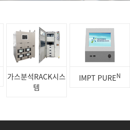
가스분석RACK시스
N
IMPT PURE
템